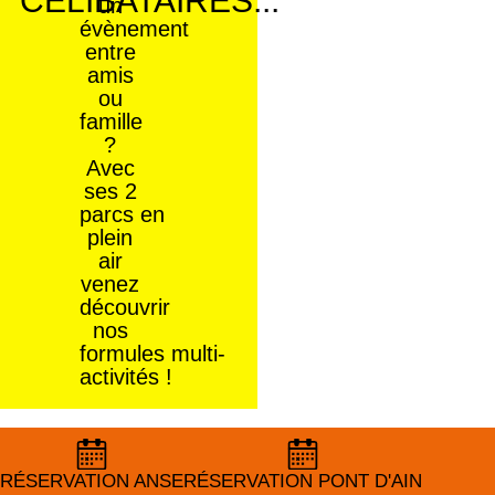
CÉLIBATAIRES...
un
évènement
entre
amis
ou
famille
?
Avec
ses 2
parcs en
plein
air
venez
découvrir
nos
formules multi-
activités !
SUIVEZ-
Av.
OUVERT
APPELER
NOUS
NOUS SUR
Mercredi,
Jean
RÉSERVATION ANSE
RÉSERVATION ANSE
RÉSERVATION PONT D'AIN
RÉSERVATION PONT D'AIN
ÉCRIRE
samedi