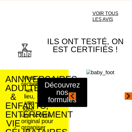
VOIR TOUS
LES AVIS
ILS ONT TESTÉ, ON
EST CERTIFIÉS !
ANNIVERSAIRES
Vous
recherche
Découvrez
ADULTES
un
nos
&
lieu,
formules
une
ENFANTS,
idée,
ENTERREMENT
une activité
original pour
VIE
organiser