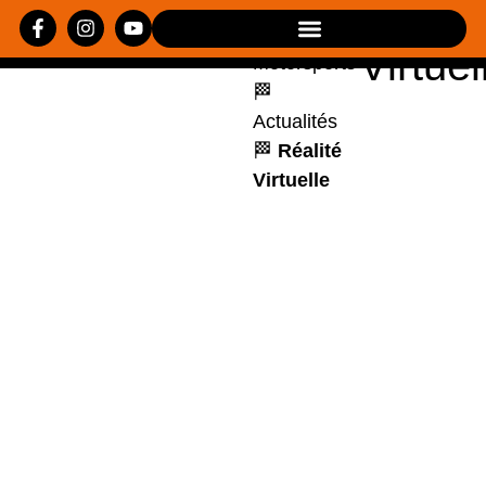
Réalit
Loisirs
Virtuel
Motorsports
🏁
Actualités
🏁
Réalité
Virtuelle