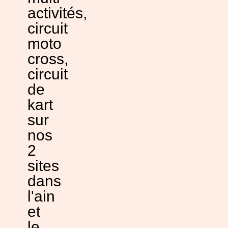
activités,
circuit
moto
cross,
circuit
de
kart
sur
nos
2
sites
dans
l'ain
et
le