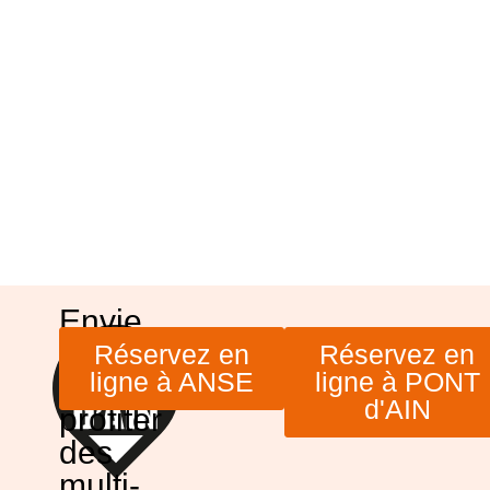
Envie
de
Réservez en
Réservez en
ligne à ANSE
ligne à PONT
venir
d'AIN
profiter
des
multi-