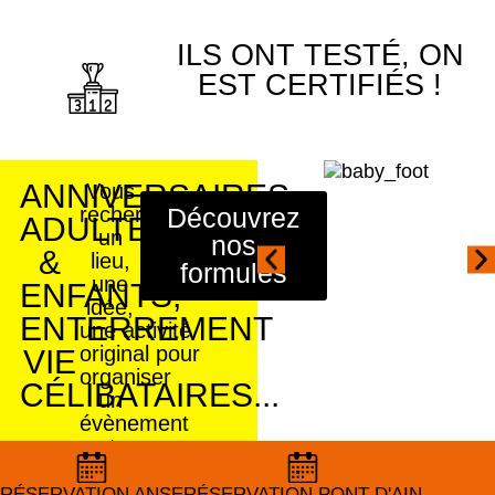
ILS ONT TESTÉ, ON
EST CERTIFIÉS !
ANNIVERSAIRES
Vous
recherche
Découvrez
ADULTES
un
nos
&
lieu,
formules
une
ENFANTS,
idée,
ENTERREMENT
une activité
original pour
VIE
organiser
CÉLIBATAIRES...
un
évènement
entre
amis
ou
RÉSERVATION ANSE
RÉSERVATION ANSE
RÉSERVATION PONT D'AIN
RÉSERVATION PONT D'AIN