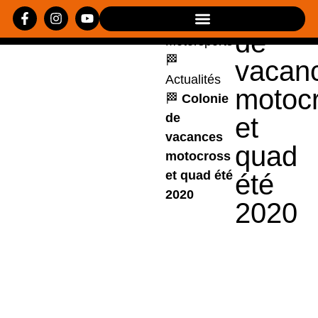
Coloni
Loisirs
de
Motorsports
🏁
vacan
Actualités
motoc
🏁
Colonie
de
et
vacances
quad
motocross
et quad été
été
2020
2020