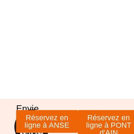
Envie
de
Réservez en
Réservez en
ligne à ANSE
ligne à PONT
venir
d'AIN