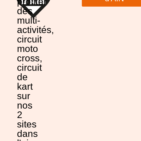
profiter
des
multi-
activités,
circuit
moto
cross,
circuit
de
kart
sur
nos
2
sites
dans