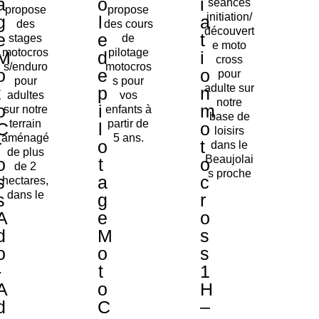
a
o
i
séances
propose
propose
initiation/
g
l
a
des
des cours
découvert
e
e
t
stages
de
e moto
motocros
pilotage
M
d
i
cross
s/enduro
motocros
o
e
o
pour
pour
s pour
adulte sur
t
p
n
adultes
vos
notre
o
i
m
sur notre
enfants à
base de
terrain
partir de
C
l
o
loisirs
aménagé
5 ans.
r
o
t
dans le
de plus
Beaujolai
o
t
o
de 2
s proche
s
a
c
hectares,
dans le
s
g
r
A
e
o
d
M
s
o
o
s
-
t
1
A
o
H
d
C
–