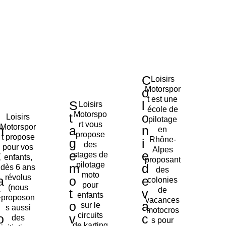
C
Loisirs
Motorspor
o
t est une
S
l
Loisirs
école de
Motorspo
I
t
o
Loisirs
pilotage
rt vous
Motorspor
n
a
n
en
propose
t propose
Rhône-
i
g
i
des
pour vos
Alpes
t
e
e
stages de
enfants,
proposant
pilotage
i
m
d
dès 6 ans
des
moto
révolus
a
o
e
colonies
pour
(nous
de
t
t
v
enfants
proposon
vacances
i
o
a
sur le
s aussi
motocros
circuits
o
v
c
des
s pour
de karting