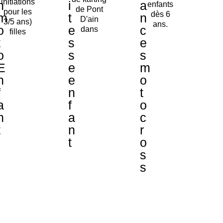
initiations
n
i
a
enfants
de Pont
pour les
dès 6
m
t
n
D'ain
3/5 ans)
ans.
o
e
c
dans
filles
t
s
e
o
s
s
E
e
m
n
e
o
f
n
t
a
f
o
n
a
c
t
n
r
t
o
s
s