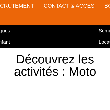
CRUTEMENT
CONTACT & ACCÈS
B
iques
Sémi
nfant
Locat
Découvrez les
activités : Moto