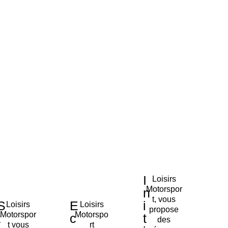
I
Loisirs
Motorspor
n
t, vous
S
E
i
Loisirs
Loisirs
propose
Motorspor
Motorspo
t
c
t
des
t vous
rt