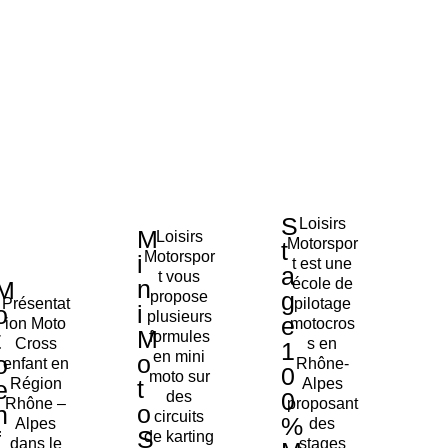
S
Loisirs
M
Loisirs
Motorspor
t
Motorspor
i
t est une
a
t vous
n
école de
M
g
propose
Présentat
pilotage
i
o
plusieurs
e
ion Moto
motocros
M
t
formules
Cross
s en
1
en mini
o
o
enfant en
Rhône-
0
moto sur
t
Région
Alpes
e
0
des
Rhône –
proposant
o
n
circuits
%
Alpes
des
S
f
de karting
dans le
stages