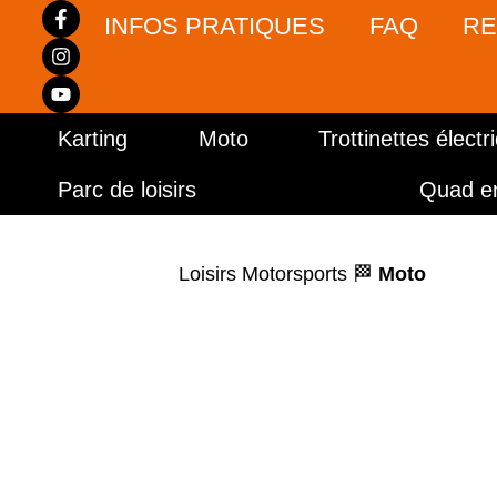
INFOS PRATIQUES
FAQ
RE
Karting
Moto
Trottinettes électr
Parc de loisirs
Quad e
Loisirs Motorsports
🏁
Moto