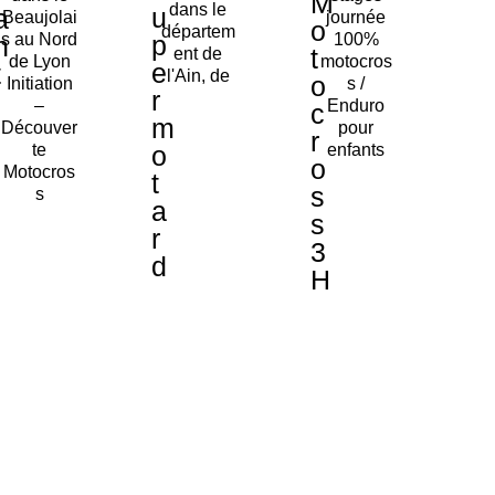
M
dans le
u
a
Beaujolai
journée
o
départem
p
s au Nord
100%
n
t
ent de
de Lyon
motocros
e
t
l'Ain, de
o
Initiation
s /
r
–
Enduro
c
m
Découver
pour
r
o
te
enfants
o
Motocros
t
s
s
a
s
r
3
d
H