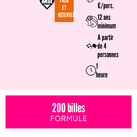
PACK
€/pers.
ET
RÉSERVER
12 ans
minimum
A partir
de 4
personnes
1
heure
200 billes
FORMULE