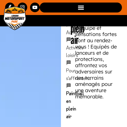
Paintball
Plongez dans une
Loisirs
expérience
en
immersive où
Motorsports
stratégie, esprit
🏁
plein
d’équipe et
Activités
sensations fortes
air
🏁
sont au rendez-
Activités
vous ! Equipés de
lanceurs et de
loisirs
protections,
🏁
affrontez vos
Pour
adversaires sur
s'affronter...
des terrains
aménagés pour
🏁
une aventure
Paintball
mémorable.
en
plein
air