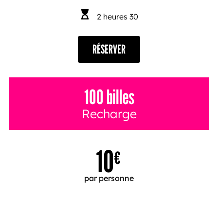
2 heures 30
RÉSERVER
100 billes
Recharge
10
€
par personne