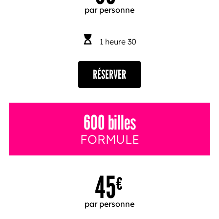
par personne
1 heure 30
RÉSERVER
600 billes
FORMULE
45
€
par personne