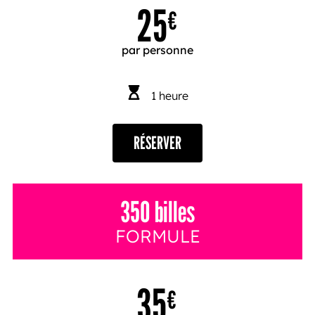
25
€
par personne
1 heure
RÉSERVER
350 billes
FORMULE
35
€