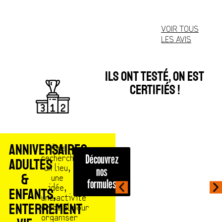
VOIR TOUS
LES AVIS
ILS ONT TESTÉ, ON EST
CERTIFIÉS !
Vous
ANNIVERSAIRES
recherche
Découvrez
ADULTES
un lieu,
nos
une
&
formules
idée,
ENFANTS,
une activité
original pour
ENTERREMENT
organiser