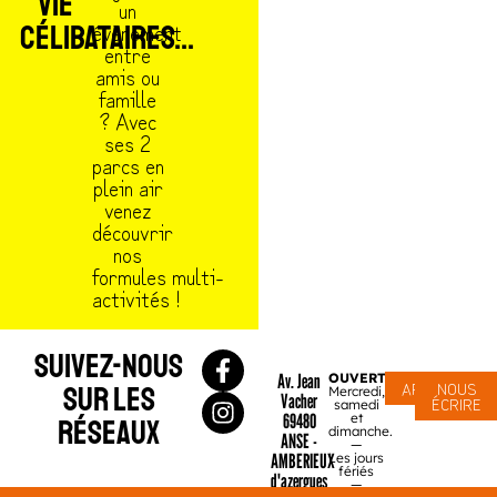
VIE
un
évènement
CÉLIBATAIRES...
entre
amis ou
famille
? Avec
ses 2
parcs en
plein air
venez
découvrir
nos
formules multi-
activités !
SUIVEZ-NOUS
Av. Jean
OUVERT
APPELER
NOUS
SUR LES
Mercredi,
Vacher
ÉCRIRE
samedi
69480
et
RÉSEAUX
dimanche.
ANSE -
—
AMBERIEUX
Les jours
fériés
d'azergues
—