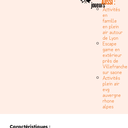
AUSSI :
joueurs
Activités
en
famille
en plein
air autour
de Lyon
Escape
game en
extérieur
près de
Villefranche
sur saone
Activités
plein air
evg
auvergne
rhone
alpes
Caractéristiques :