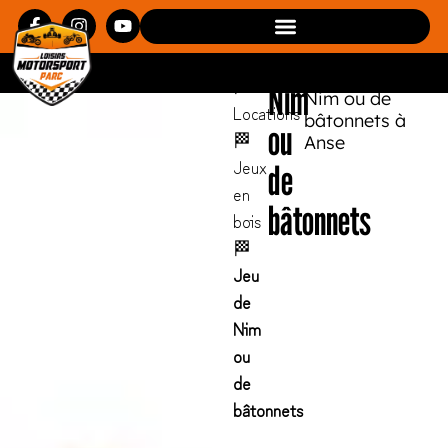
Jeu
LMS Park vous
Loisirs
propose de
de
découvrir et
Motorsports
louer le jeu de
🏁
Nim
Nim ou de
Locations
bâtonnets à
ou
🏁
Anse
Jeux
de
en
bâtonnets
bois
🏁
Jeu
de
Nim
ou
de
bâtonnets