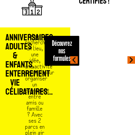
CERTIFIÉS !
Vous
ANNIVERSAIRES
recherche
Découvrez
ADULTES
un lieu,
nos
une
&
formules
idée,
ENFANTS,
une activité
original pour
ENTERREMENT
organiser
VIE
un
évènement
CÉLIBATAIRES...
entre
amis ou
famille
? Avec
ses 2
parcs en
plein air