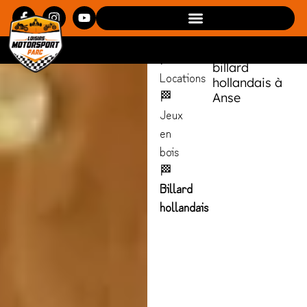
Billard
LMS Park
Loisirs
vous propose
hollandais
de découvrir
Motorsports
et louer le
🏁
billard
Locations
hollandais à
🏁
Anse
Jeux
en
bois
🏁
Billard
hollandais