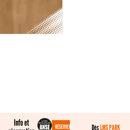
Info et
Dès
LMS PARK
RÉSERVER