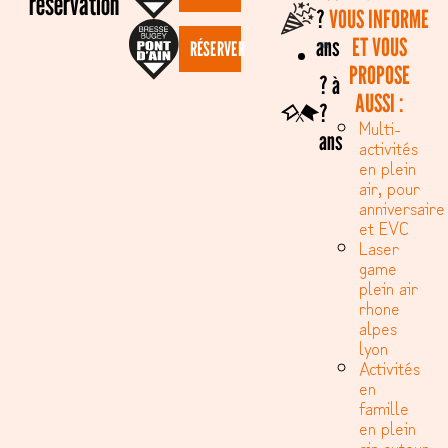
réservation
?
VOUS INFORME
ans
ET VOUS
RÉSERVER
PROPOSE
? à
AUSSI :
?
Multi-
ans
activités
en plein
air, pour
anniversaire
et EVC
Laser
game
plein air
rhone
alpes
lyon
Activités
en
famille
en plein
air autour