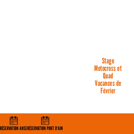
Stage
Motocross et
Quad
Vacances de
Février
RÉSERVATION ANSE
RÉSERVATION ANSE
RÉSERVATION PONT D'AIN
RÉSERVATION PONT D'AIN