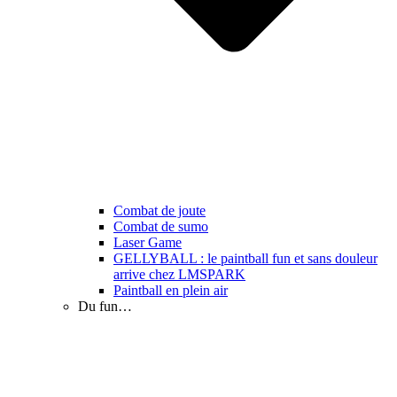
Combat de joute
Combat de sumo
Laser Game
GELLYBALL : le paintball fun et sans douleur
arrive chez LMSPARK
Paintball en plein air
Du fun…