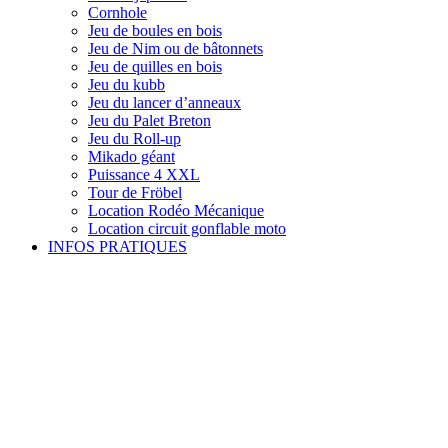
Cornhole
Jeu de boules en bois
Jeu de Nim ou de bâtonnets
Jeu de quilles en bois
Jeu du kubb
Jeu du lancer d’anneaux
Jeu du Palet Breton
Jeu du Roll-up
Mikado géant
Puissance 4 XXL
Tour de Fröbel
Location Rodéo Mécanique
Location circuit gonflable moto
INFOS PRATIQUES