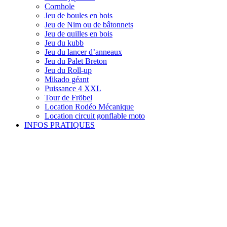
Cornhole
Jeu de boules en bois
Jeu de Nim ou de bâtonnets
Jeu de quilles en bois
Jeu du kubb
Jeu du lancer d’anneaux
Jeu du Palet Breton
Jeu du Roll-up
Mikado géant
Puissance 4 XXL
Tour de Fröbel
Location Rodéo Mécanique
Location circuit gonflable moto
INFOS PRATIQUES