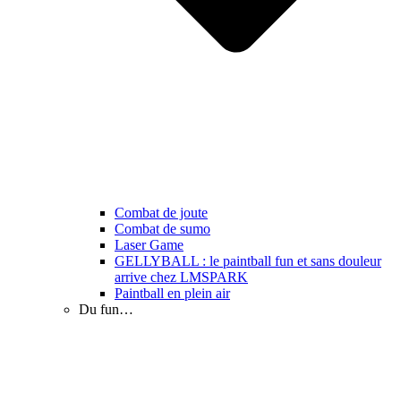
Combat de joute
Combat de sumo
Laser Game
GELLYBALL : le paintball fun et sans douleur
arrive chez LMSPARK
Paintball en plein air
Du fun…