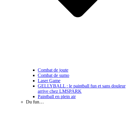
Combat de joute
Combat de sumo
Laser Game
GELLYBALL : le paintball fun et sans douleur
arrive chez LMSPARK
Paintball en plein air
Du fun…