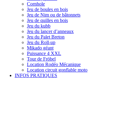
Cornhole
Jeu de boules en bois
Jeu de Nim ou de bâtonnets
Jeu de quilles en bois
Jeu du kubb
Jeu du lancer d’anneaux
Jeu du Palet Breton
Jeu du Roll-up
Mikado géant
Puissance 4 XXL
Tour de Fröbel
Location Rodéo Mécanique
Location circuit gonflable moto
INFOS PRATIQUES