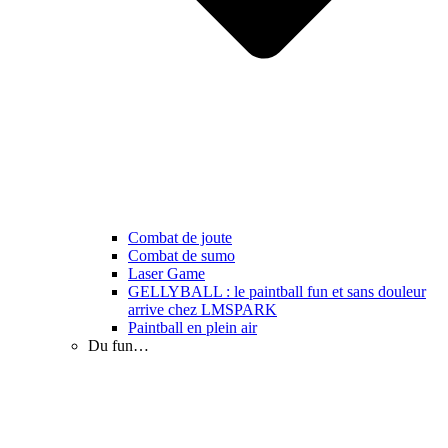
Combat de joute
Combat de sumo
Laser Game
GELLYBALL : le paintball fun et sans douleur
arrive chez LMSPARK
Paintball en plein air
Du fun…