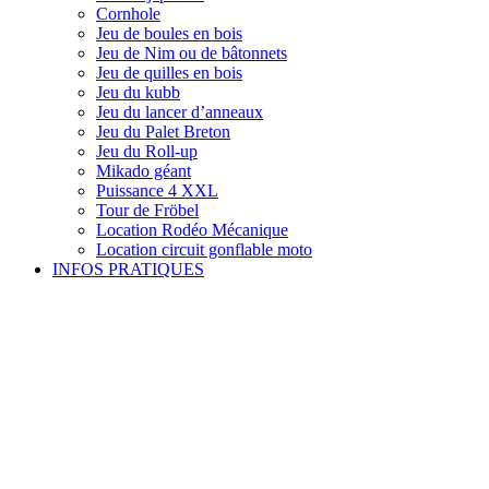
Cornhole
Jeu de boules en bois
Jeu de Nim ou de bâtonnets
Jeu de quilles en bois
Jeu du kubb
Jeu du lancer d’anneaux
Jeu du Palet Breton
Jeu du Roll-up
Mikado géant
Puissance 4 XXL
Tour de Fröbel
Location Rodéo Mécanique
Location circuit gonflable moto
INFOS PRATIQUES