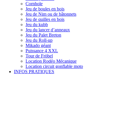
Cornhole
Jeu de boules en bois
Jeu de Nim ou de bâtonnets
Jeu de quilles en bois
Jeu du kubb
Jeu du lancer d’anneaux
Jeu du Palet Breton
Jeu du Roll-up
Mikado géant
Puissance 4 XXL
Tour de Fröbel
Location Rodéo Mécanique
Location circuit gonflable moto
INFOS PRATIQUES