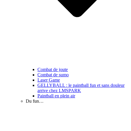
Combat de joute
Combat de sumo
Laser Game
GELLYBALL : le paintball fun et sans douleur
arrive chez LMSPARK
Paintball en plein air
Du fun…