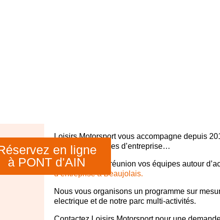
Loisirs Motorsport vous accompagne depuis 201
stages, seminaires d’entreprise…
Réservez en ligne
à PONT d'AIN
Vous souhaitez réunion vos équipes autour d’ac
d’entreprise à Beaujolais.
Nous vous organisons un programme sur mesure 
electrique et de notre parc multi-activités.
Contactez Loisirs Motorsport pour une demand