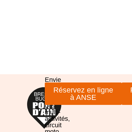
Envie
de
Réservez en ligne
venir
à ANSE
profiter
des
multi-
activités,
circuit
moto