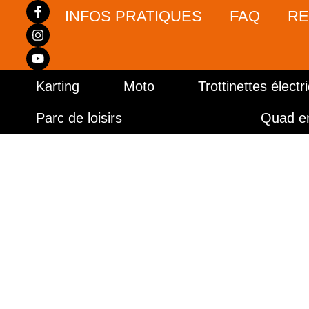
INFOS PRATIQUES
FAQ
RE
Karting
Moto
Trottinettes électr
Parc de loisirs
Quad e