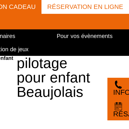
ON CADEAU
RÉSERVATION EN LIGNE
naires
Pour vos évènements
Ecole de
ion de jeux
og
🏁
pilotage
enfant
pour enfant
06
Beaujolais
INF
ANS
RÉS