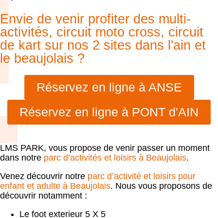
Envie de venir profiter des multi-
activités, circuit moto cross, circuit
de kart sur nos 2 sites dans l'ain et
le beaujolais ?
Réservez en ligne à ANSE
Réservez en ligne à PONT d'AIN
LMS PARK, vous propose de venir passer un moment
dans notre
parc d’activités et loisirs à Beaujolais
.
Venez découvrir notre
parc d’activité et loisirs pour
enfant et adulte à Beaujolais
. Nous vous proposons de
découvrir notamment :
Le foot exterieur 5 X 5