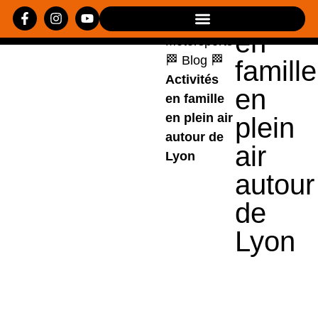
Activit
Loisirs
en
Motorsports
🏁
Blog
🏁
famille
Activités
en
en famille
en plein air
plein
autour de
air
Lyon
autour
de
Lyon