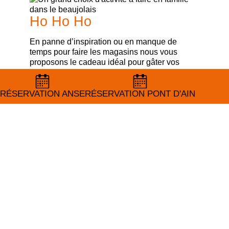
Ho Ho Ho
En panne d’inspiration ou en manque de
temps pour faire les magasins nous vous
proposons le cadeau idéal pour gâter vos
proches.
Découvrez dès maintenant nos bons cadeaux,
RÉSERVATION ANSE
RÉSERVATION ANSE
RÉSERVATION PONT D'AIN
RÉSERVATION PONT D'AIN
id…
En savoir +
Un séminaire 100%
personnalisé
La semaine dernière LMS Park s’est rendu
dans les locaux d’une société afin de les
divertir avec nos activités.
Au programme laser game et jeux…