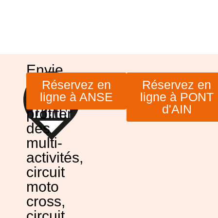
Envie
de
Réservez en
Réservez en
ligne à ANSE
ligne à PONT
venir
d'AIN
profiter
des
multi-
activités,
circuit
moto
cross,
circuit